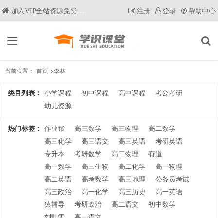
加入VIP全站资源免费获取
注册
登录
帮助中心
当前位置：
首页
李林
类目列表：
小学课程
初中课程
高中课程
考公考研
幼儿资源
热门标签：
作业帮
高三数学
高三物理
高二数学
高三化学
高三语文
高三英语
考研英语
专升本
考研数学
高二物理
有道
高一数学
高三生物
高二化学
高一物理
高二英语
高考数学
高三地理
公务员考试
高三政治
高一化学
高三历史
高一英语
猿辅导
考研政治
高二语文
初中数学
刘勖雯
高一语文