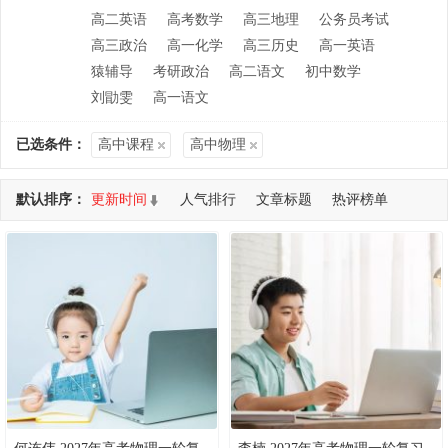
高二英语
高考数学
高三地理
公务员考试
高三政治
高一化学
高三历史
高一英语
猿辅导
考研政治
高二语文
初中数学
刘勖雯
高一语文
已选条件：
高中课程
高中物理
默认排序：
更新时间
人气排行
文章标题
热评榜单
共查询到 554 个DEMO