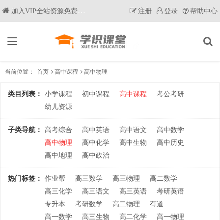
加入VIP全站资源免费获取
注册
登录
帮助中心
当前位置：
首页
高中课程
高中物理
类目列表：
小学课程
初中课程
高中课程
考公考研
幼儿资源
子类导航：
高考综合
高中英语
高中语文
高中数学
高中物理
高中化学
高中生物
高中历史
高中地理
高中政治
热门标签：
作业帮
高三数学
高三物理
高二数学
高三化学
高三语文
高三英语
考研英语
专升本
考研数学
高二物理
有道
高一数学
高三生物
高二化学
高一物理