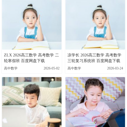
ZLX 2026高三数学 高考数学 二
凉学长 2026高三数学 高考数学
轮寒假班 百度网盘下载
三轮复习系统班 百度网盘下载
高中数学
2026-05-02
高中数学
2026-03-24