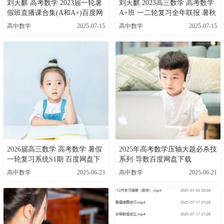
刘天麒 高考数学 2023届一轮暑
刘天麒 2023高三数学 高考数学
假班直播课合集(A和A+)百度网
A+班 一二轮复习全年联报 暑秋
盘下载
寒春合集百度网盘下载
高中数学
2025-07-15
高中数学
2025-07-15
2026届高三数学 高考数学 暑假
2025年高考数学压轴大题必杀技
一轮复习系统S1期 百度网盘下
系列·导数百度网盘下载
载
高中数学
2025-06-23
高中数学
2025-06-21