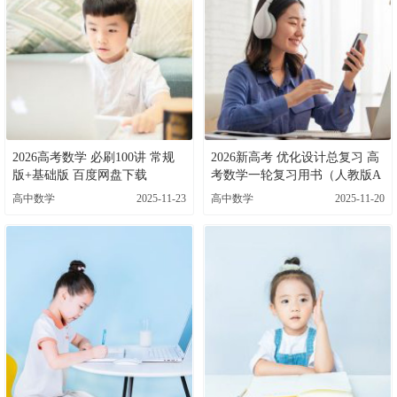
2026高考数学 必刷100讲 常规
2026新高考 优化设计总复习 高
版+基础版 百度网盘下载
考数学一轮复习用书（人教版A
版）（纯净Word版+PPT完整
高中数学
2025-11-23
高中数学
2025-11-20
版）网盘打包下载