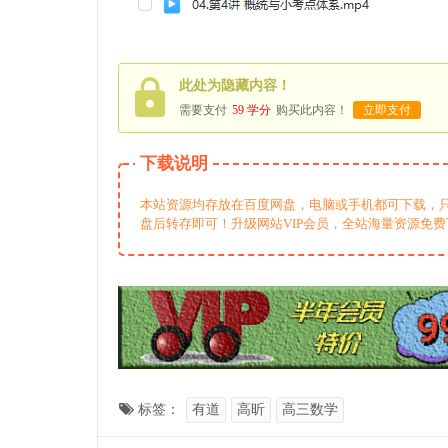
此处为隐藏内容！
需要支付
59 学分
购买此内容！
立即支付
下载说明
本站资源均存放在百度网盘，电脑或手机都可下载，
盘后转存即可！升级网站VIP会员，全站海量资源免
标签：
有道
高昕
高三数学