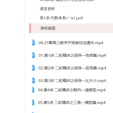
课堂资料
第1讲-代数体系(一)(1).pdf
课程截图