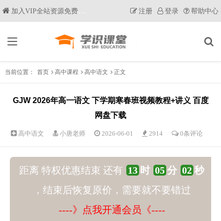
加入VIP全站资源免费获取
注册
登录
帮助中心
当前位置：
首页
高中课程
高中语文
正文
GJW 2026年高一语文 下学期寒春班视频教程+讲义 百度
网盘下载
高中语文
小唐老师
2026-06-01
2914
0条评论
距离 特权优惠结束 还有
13
时
05
分
01
秒
，结束后恢复原价，需要就不要错过
----》点我开通会员《----