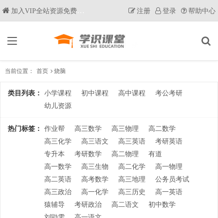
加入VIP全站资源免费获取
注册
登录
帮助中心
当前位置：
首页
烧脑
类目列表：
小学课程
初中课程
高中课程
考公考研
幼儿资源
热门标签：
作业帮
高三数学
高三物理
高二数学
高三化学
高三语文
高三英语
考研英语
专升本
考研数学
高二物理
有道
高一数学
高三生物
高二化学
高一物理
高二英语
高考数学
高三地理
公务员考试
高三政治
高一化学
高三历史
高一英语
猿辅导
考研政治
高二语文
初中数学
刘勖雯
高一语文