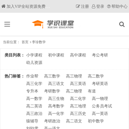
加入VIP全站资源免费获取
注册
登录
帮助中心
当前位置：
首页
李珍数学
类目列表：
小学课程
初中课程
高中课程
考公考研
幼儿资源
热门标签：
作业帮
高三数学
高三物理
高二数学
高三化学
高三语文
高三英语
考研英语
专升本
考研数学
高二物理
有道
高一数学
高三生物
高二化学
高一物理
高二英语
高考数学
高三地理
公务员考试
高三政治
高一化学
高三历史
高一英语
猿辅导
考研政治
高二语文
初中数学
刘勖雯
高一语文