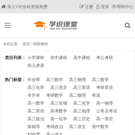
加入VIP全站资源免费获取
注册
登录
帮助中心
当前位置：
首页
唱歌教程
类目列表：
小学课程
初中课程
高中课程
考公考研
幼儿资源
热门标签：
作业帮
高三数学
高三物理
高二数学
高三化学
高三语文
高三英语
考研英语
专升本
考研数学
高二物理
有道
高一数学
高三生物
高二化学
高一物理
高二英语
高考数学
高三地理
公务员考试
高三政治
高一化学
高三历史
高一英语
猿辅导
考研政治
高二语文
初中数学
刘勖雯
高一语文