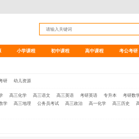
源
小学课程
初中课程
高中课程
考公考研
考研
幼儿资源
学
高三化学
高三语文
高三英语
考研英语
专升本
考研数
数学
高三地理
公务员考试
高三政治
高一化学
高三历史