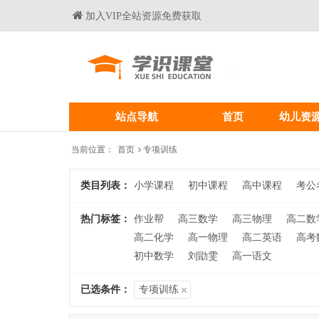
加入VIP全站资源免费获取
站点导航
首页
幼儿资
当前位置：
首页
专项训练
类目列表：
小学课程
初中课程
高中课程
考公
热门标签：
作业帮
高三数学
高三物理
高二数
高二化学
高一物理
高二英语
高考
初中数学
刘勖雯
高一语文
已选条件：
专项训练